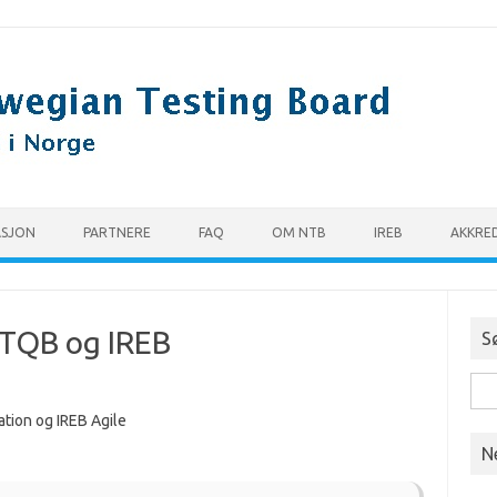
SJON
PARTNERE
FAQ
OM NTB
IREB
AKKRE
STQB og IREB
S
Søk 
tion og IREB Agile
N