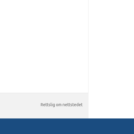
Rettslig om nettstedet
Iconic One
Theme | Powered by
Wordpress