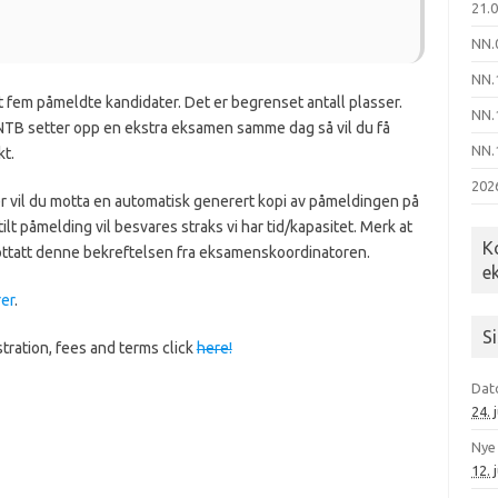
21.
NN.
NN.
fem påmeldte kandidater. Det er begrenset antall plasser.
NN.
NTB setter opp en ekstra eksamen samme dag så vil du få
NN.
t.
202
 vil du motta en automatisk generert kopi av påmeldingen på
tilt påmelding vil besvares straks vi har tid/kapasitet. Merk at
K
ottatt denne bekreftelsen fra eksamenskoordinatoren.
e
er
.
S
tration, fees and terms click
here!
Dat
24. 
Nye
12. 