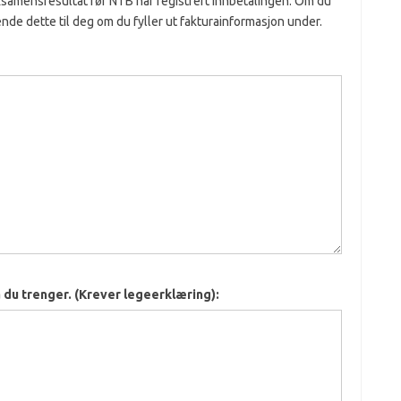
eksamensresultat før NTB har registrert innbetalingen. Om du
ende dette til deg om du fyller ut fakturainformasjon under.
 du trenger. (Krever legeerklæring):