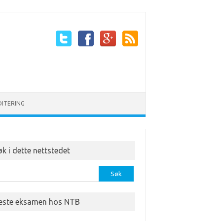
DITERING
øk i dette nettstedet
etter:
este eksamen hos NTB