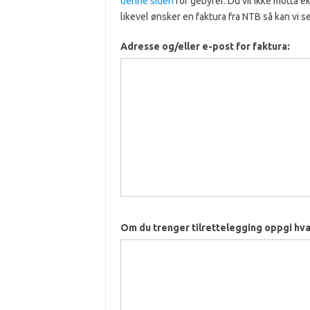
denne siden
for gebyrer. Du vil ikke motta 
likevel ønsker en faktura fra NTB så kan vi s
Adresse og/eller e-post for faktura:
Om du trenger tilrettelegging oppgi hva